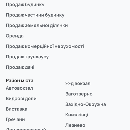
Продаж будинку
Продаж частини будинку
Продаж земельної ділянки
Оренда
Продаж комерційної нерухомості
Продаж таунхаусу
Продаж дачі
Район міста
ж-д вокзал
Автовокзал
Заготзерно
Видрові доли
Західно-Окружна
Виставка
Книжківці
Гречани
Лезнево
Дендропарковий