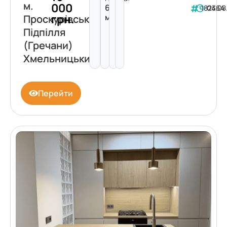
м.
000
69
182364
04.08
грн.
м²
Проскурівського
Підпілля
(Гречани)
Хмельницький
Перейти