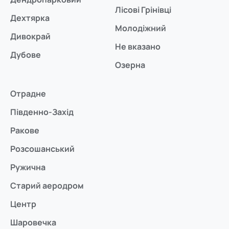
Лісові Грінівці
Дехтярка
Молодіжний
Дивокрай
Не вказано
Дубове
Озерна
Отрадне
Південно-Захід
Ракове
Розсошанський
Ружична
Старий аеродром
Центр
Шаровечка