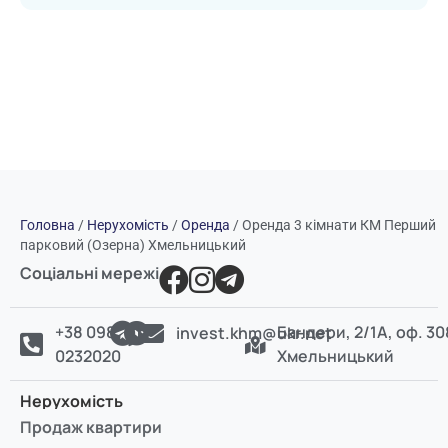
Головна
/
Нерухомість
/
Оренда
/
Оренда 3 кімнати КМ Перший
парковий (Озерна) Хмельницький
Соціальні мережі
+38 098
Бандери, 2/1А, оф. 30
invest.khm@ukr.net
0232020
Хмельницький
Нерухомість
Продаж квартири