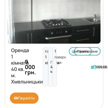
Оренда
1
Кімнат:
Централізоване
Панель
1
1
поверх
9
кімната
кімната
Площа:
000
40
182458
05.08
40 кв.
грн.
м²
м.
Хмельницький
Перейти