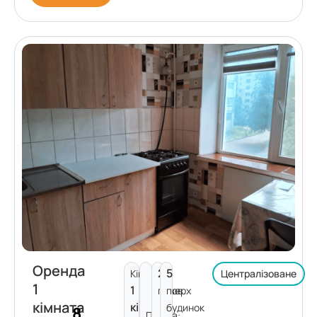
Оренда
2
5
Кімнат:
Централізоване
1
1
поверх
пов.
кімната
кімната
будинок
8
Площа: