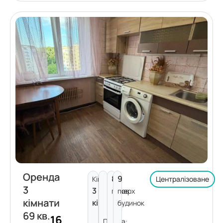
Оренда
8
9
Кімнат:
Централізоване
3
3
поверх
пов.
кімнати
кімнати
будинок
69 кв.
16
Площа: