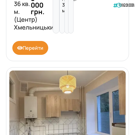
36 кв.
000
36
182200
03.08
грн.
м²
м.
(Центр)
Хмельницький
Перейти