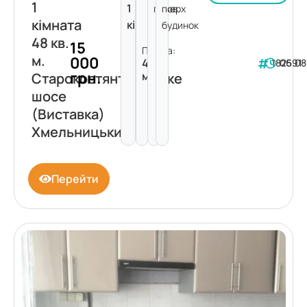
1
1
поверх
пов.
кімната
кімната
будинок
48 кв.
15
Площа:
м.
000
48
182591
06.08
грн.
м²
Старокостянтинівське
шосе
(Виставка)
Хмельницький
Перейти