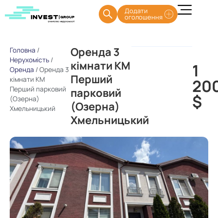
Додати
оголошення
Оренда 3
Головна
/
Нерухомість
/
кімнати КМ
1
Оренда
/
Оренда 3
Перший
кімнати КМ
20
Перший парковий
парковий
$
(Озерна)
(Озерна)
Хмельницький
Хмельницький