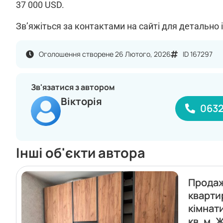
37 000 USD.
Зв’яжіться за контактами на сайті для детально 
Оголошення створене 26 Лютого, 2026
ID 167297
Зв'язатися з автором
Вікторія
0632
Інші об'єкти автора
Прода
кварти
кімнат
кв. м. 