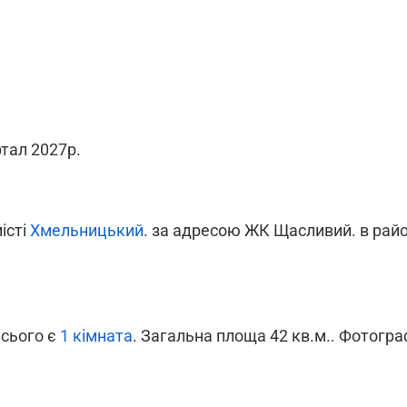
ртал 2027р.
місті
Хмельницький
. за адресою ЖК Щасливий. в рай
Всього є
1 кімната
. Загальна площа 42 кв.м.. Фотограф