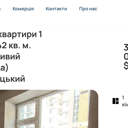
а
Комерція
Контакти
Про нас
вартири 1
2 кв. м.
ивий
а)
цький
1
кі