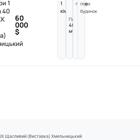
ри 1
1
поверх
пов.
а 40
кімната
будинок
60
ЖК
Площа:
000
40
$
м²
а)
ницький
 ЖК Щасливий (Виставка) Хмельницький