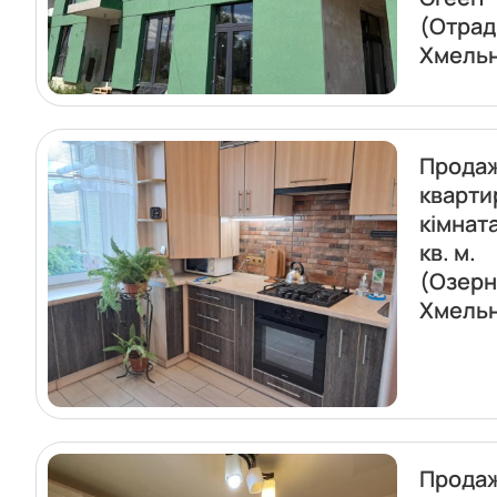
(Отрад
Хмель
Прода
кварти
кімнат
кв. м.
(Озерн
Хмель
Прода