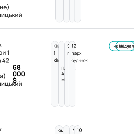
не)
ницький
ж
9
12
Кімнат:
Індивідуа
Цегла
ри 1
1
поверх
пов.
а 42
кімната
будинок
68
Площа:
000
42
а)
$
м²
ницький
ж
4
10
Кімнат: