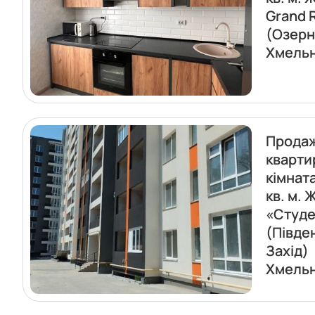
Grand 
(Озерн
Хмель
Прода
кварти
кімната
кв. м. 
«Студе
(Півде
Захід)
Хмель