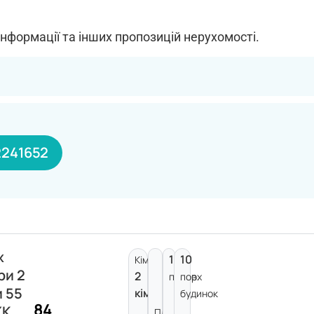
інформації та інших пропозицій нерухомості.
241652
ж
10
10
Кімнат:
ри 2
2
поверх
пов.
и 55
кімнати
будинок
84
ЖК
Площа: