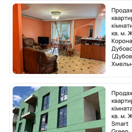
Прода
кварти
кімнат
кв. м. 
Корон
Дубов
(Дубов
Хмель
Прода
кварти
кімнат
кв. м. 
Smart
Green