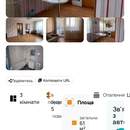
Копіювати URL
Поділитись
3
3
Ц
в
Опалення
кімнати
будинку
поверх
Площа
Зв'яз
5
з
поверхів
загальна:
авто
61
м²