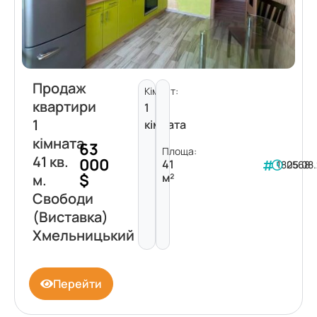
Продаж
Кімнат:
квартири
1
1
кімната
кімната
63
Площа:
41 кв.
000
41
182568
05.08
$
м²
м.
Свободи
(Виставка)
Хмельницький
Перейти