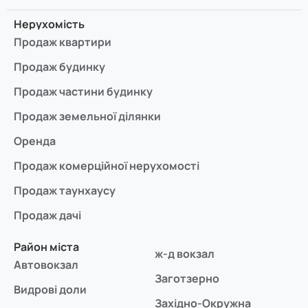
Нерухомість
Продаж квартири
Продаж будинку
Продаж частини будинку
Продаж земельної ділянки
Оренда
Продаж комерційної нерухомості
Продаж таунхаусу
Продаж дачі
Район міста
ж-д вокзал
Автовокзал
Заготзерно
Видрові доли
Західно-Окружна