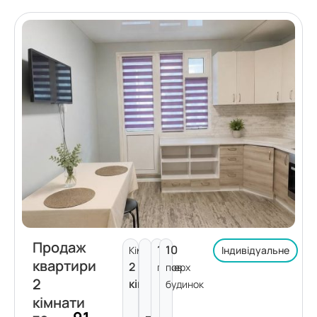
Продаж
1
10
Кімнат:
Індивідуальне
квартири
2
поверх
пов.
2
кімнати
будинок
кімнати