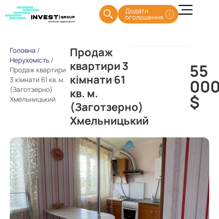
Додати
оголошення
Продаж
Головна
/
Нерухомість
/
квартири 3
55
Продаж квартири
кімнати 61
3 кімнати 61 кв. м.
00
(Заготзерно)
кв. м.
$
Хмельницький
(Заготзерно)
Хмельницький