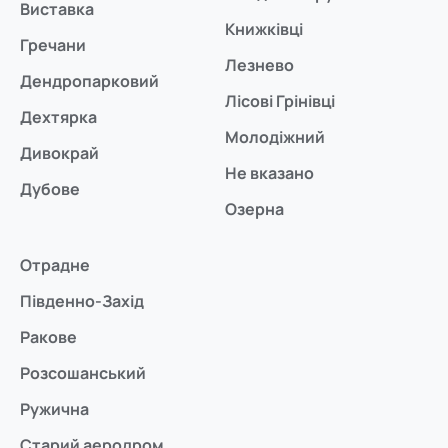
Виставка
Книжківці
Гречани
Лезнево
Дендропарковий
Лісові Грінівці
Дехтярка
Молодіжний
Дивокрай
Не вказано
Дубове
Озерна
Отрадне
Південно-Захід
Ракове
Розсошанський
Ружична
Старий аеродром