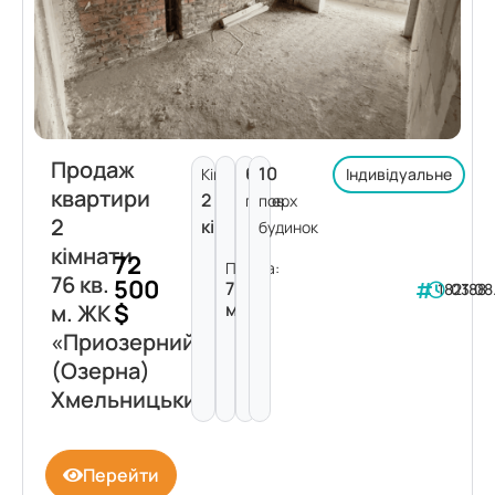
Продаж
6
10
Кімнат:
Індивідуальне
квартири
2
поверх
пов.
2
кімнати
будинок
кімнати
72
Площа:
76 кв.
500
76
182188
03.08
$
м²
м. ЖК
«Приозерний»
(Озерна)
Хмельницький
Перейти