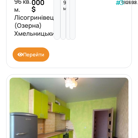
96 кв.
000
96
182692
07.08
$
м²
м.
Лісогринівецька
(Озерна)
Хмельницький
Перейти