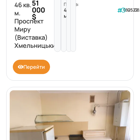
51
46 кв.
Площа:
000
46
182522
05.08
м.
$
м²
Проспект
Миру
(Виставка)
Хмельницький
Перейти