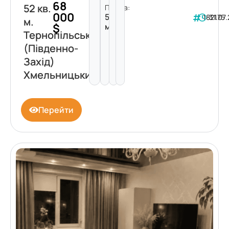
68
52 кв.
Площа:
000
52
182175
31.07
м.
$
м²
Тернопільська
(Південно-
Захід)
Хмельницький
Перейти