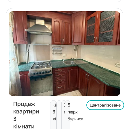
Продаж
2
5
Кімнат:
Централізоване
квартири
3
поверх
пов.
3
кімнати
будинок
кімнати