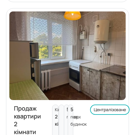
Продаж
5
5
Кімнат:
Централізоване
квартири
2
поверх
пов.
2
кімнати
будинок
кімнати