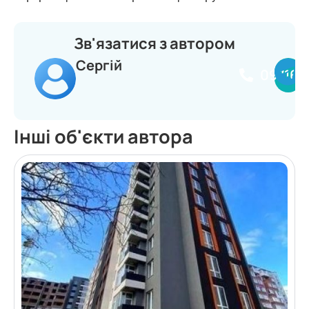
Зв'язатися з автором
Сергій
097164
Інші об'єкти автора