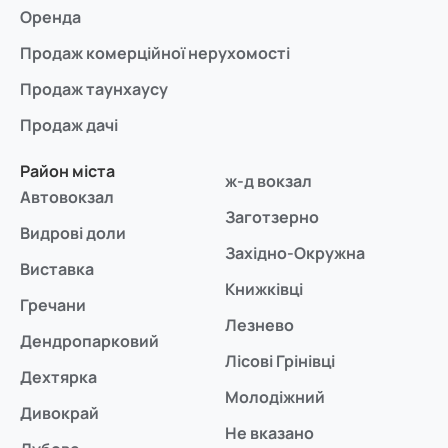
Оренда
Продаж комерційної нерухомості
Продаж таунхаусу
Продаж дачі
Район міста
ж-д вокзал
Автовокзал
Заготзерно
Видрові доли
Західно-Окружна
Виставка
Книжківці
Гречани
Лезнево
Дендропарковий
Лісові Грінівці
Дехтярка
Молодіжний
Дивокрай
Не вказано