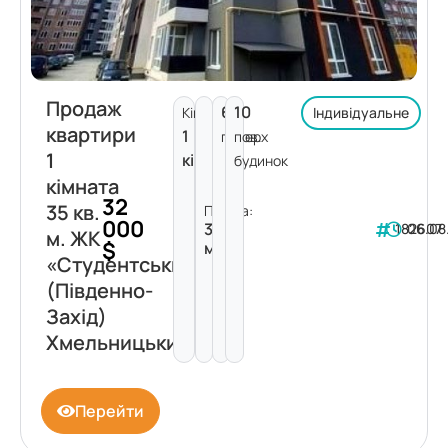
Продаж
6
10
Кімнат:
Індивідуальне
квартири
1
поверх
пов.
1
кімната
будинок
кімната
32
35 кв.
Площа:
000
35
182607
06.08
м. ЖК
$
м²
«Студентський»
(Південно-
Захід)
Хмельницький
Перейти