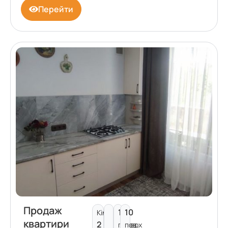
Перейти
Продаж
1
10
Кімнат:
квартири
2
поверх
пов.