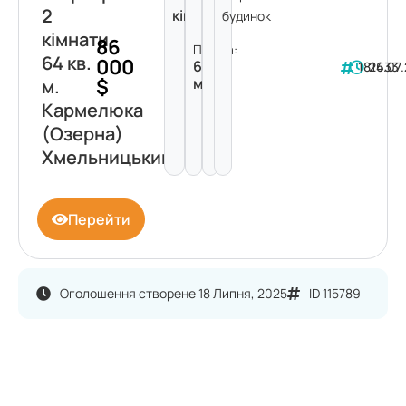
2
кімнати
будинок
кімнати
86
Площа:
64 кв.
000
64
181633
24.07
$
м²
м.
Кармелюка
(Озерна)
Хмельницький
Перейти
Оголошення створене 18 Липня, 2025
ID 115789