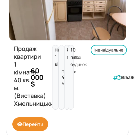
Продаж
8
10
Кімнат:
Індивідуальне
квартири
1
поверх
пов.
1
кімната
будинок
60
кімната
Площа:
000
40
182436
05.08
40 кв.
$
м²
м.
(Виставка)
Хмельницький
Перейти