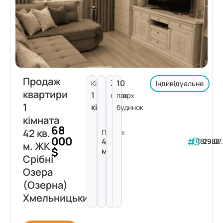
Продаж
3
10
Кімнат:
Індивідуальне
квартири
1
поверх
пов.
1
кімната
будинок
кімната
68
42 кв.
Площа:
000
42
181988
29.07
м. ЖК
$
м²
Срібні
Озера
(Озерна)
Хмельницький