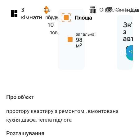
3
1
Інди
Це
в
Опалення
Стіни
кімнати
будинку
поверх
Площа
Зв'я
10
з
поверхів
загальна:
авт
98
м²
Сер
09716
Про об’єкт
простору квартиру з ремонтом , вмонтована
кухня ,шафа, тепла підлога
Розташування