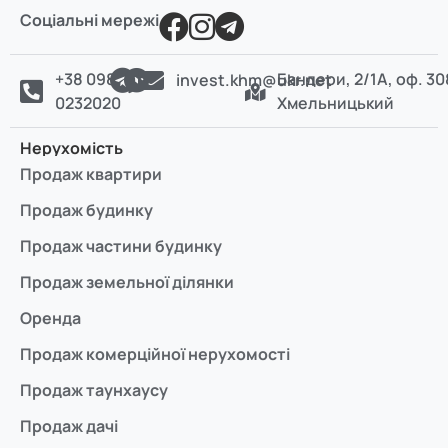
Соціальні мережі
+38 098
Бандери, 2/1А, оф. 30
invest.khm@ukr.net
0232020
Хмельницький
Нерухомість
Продаж квартири
Продаж будинку
Продаж частини будинку
Продаж земельної ділянки
Оренда
Продаж комерційної нерухомості
Продаж таунхаусу
Продаж дачі