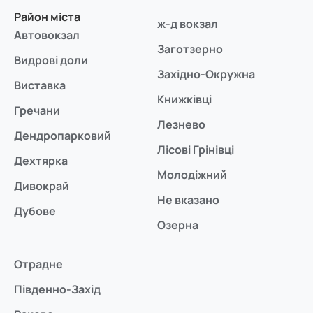
Район міста
ж-д вокзал
Автовокзал
Заготзерно
Видрові доли
Західно-Окружна
Виставка
Книжківці
Гречани
Лезнево
Дендропарковий
Лісові Грінівці
Дехтярка
Молодіжний
Дивокрай
Не вказано
Дубове
Озерна
Отрадне
Південно-Захід