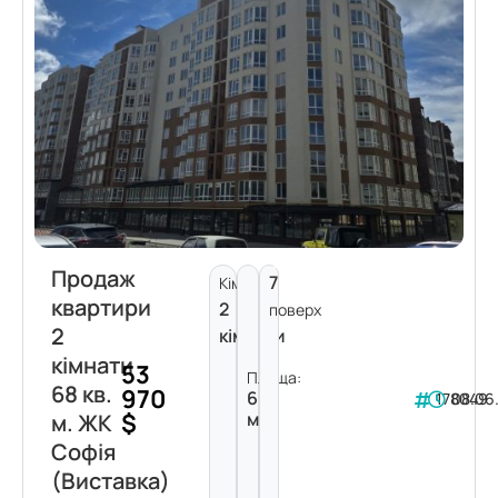
Продаж
7
Кімнат:
квартири
2
поверх
2
кімнати
кімнати
53
Площа:
68 кв.
970
68
178049
08.06
$
м²
м. ЖК
Софія
(Виставка)