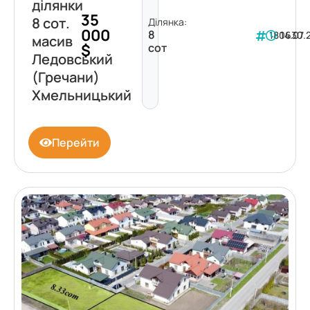
ділянки
35
8 сот.
Ділянка:
000
8
180630
14.07.
масив
$
сот
Ледовський
(Гречани)
Хмельницький
Перейти