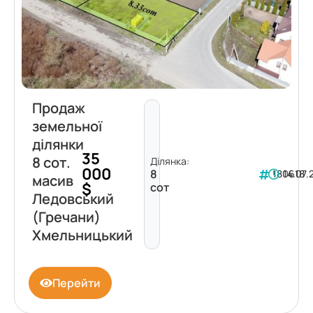
Продаж
земельної
ділянки
35
8 сот.
Ділянка:
000
8
180618
14.07.
масив
$
сот
Ледовський
(Гречани)
Хмельницький
Перейти