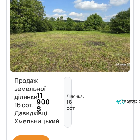
Продаж
земельної
11
ділянки
Ділянка:
900
16
181835
28.07
16 сот.
$
сот
Давидківці
Хмельницький