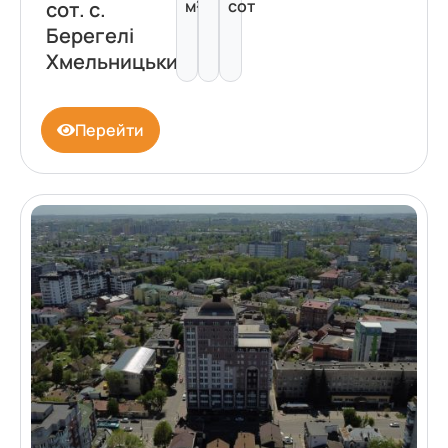
м²
сот
сот. с.
Берегелі
Хмельницький
Перейти