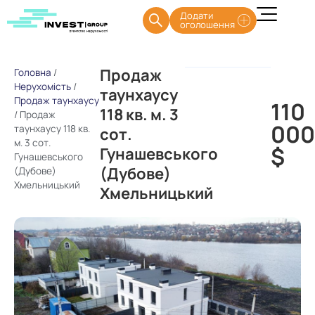
Додати
оголошення
Продаж
Головна
/
Нерухомість
/
таунхаусу
Продаж таунхаусу
110
118 кв. м. 3
/
Продаж
00
таунхаусу 118 кв.
сот.
м. 3 сот.
$
Гунашевського
Гунашевського
(Дубове)
(Дубове)
Хмельницький
Хмельницький