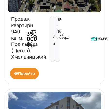
Продаж
15
квартири
,
940
16
372
350
Площа:
дол
кв. м.
поверх
000
940
178421
12.06
/
$
м²
Подільська
кв
(Центр)
Хмельницький
Перейти