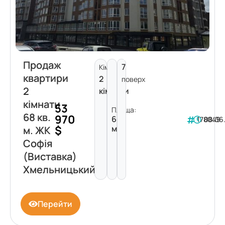
Продаж
7
Кімнат:
квартири
2
поверх
2
кімнати
кімнати
53
Площа:
68 кв.
970
68
178049
08.06
$
м²
м. ЖК
Софія
(Виставка)
Хмельницький
Перейти