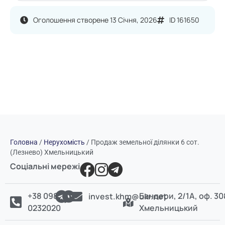
Оголошення створене 13 Січня, 2026
ID 161650
Головна
/
Нерухомість
/
Продаж земельної ділянки 6 сот.
(Лезнево) Хмельницький
Соціальні мережі
+38 098
Бандери, 2/1А, оф. 30
invest.khm@ukr.net
0232020
Хмельницький