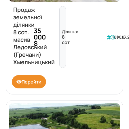
Продаж
земельної
ділянки
35
8 сот.
Ділянка:
000
8
180618
14.07.
масив
$
сот
Ледовський
(Гречани)
Хмельницький
Перейти