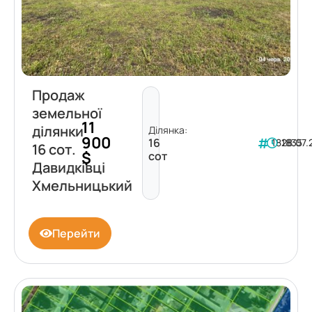
Продаж
земельної
11
ділянки
Ділянка:
900
16
181835
28.07
16 сот.
$
сот
Давидківці
Хмельницький
Перейти