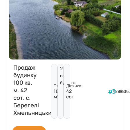
Продаж
2
будинку
пов.
100 кв.
будинок
Площа:
Ділянка:
м. 42
100
42
179787
29.06
м²
сот
сот. с.
Берегелі
Хмельницький