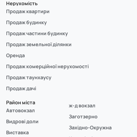
Нерухомість
Продаж квартири
Продаж будинку
Продаж частини будинку
Продаж земельної ділянки
Оренда
Продаж комерційної нерухомості
Продаж таунхаусу
Продаж дачі
Район міста
ж-д вокзал
Автовокзал
Заготзерно
Видрові доли
Західно-Окружна
Виставка