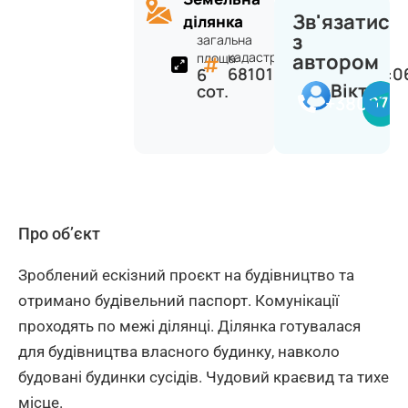
Зв'язатися
ділянка
з
загальна
кадастр:
автором
площа:
6810100000:34:001:0
6
Віктор
сот.
+380977
Про об’єкт
Зроблений ескізний проєкт на будівництво та
отримано будівельний паспорт. Комунікації
проходять по межі ділянці. Ділянка готувалася
для будівництва власного будинку, навколо
будовані будинки сусідів. Чудовий краєвид та тихе
місце.