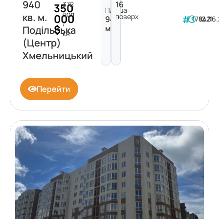
940
16
372
350
Площа:
дол
кв. м.
поверх
000
940
178421
12.06
/
$
м²
Подільська
кв
(Центр)
Хмельницький
Перейти