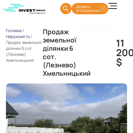
Додати
оголошення
Продаж
Головна
/
Нерухомість
/
земельної
11
Продаж земельної
ділянки 6
ділянки 6 сот.
20
(Лезнево)
сот.
$
Хмельницький
(Лезнево)
Хмельницький