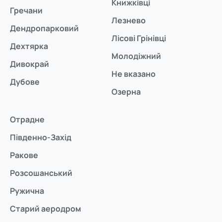
Книжківці
Гречани
Лезнево
Дендропарковий
Лісові Грінівці
Дехтярка
Молодіжний
Дивокрай
Не вказано
Дубове
Озерна
Отрадне
Південно-Захід
Ракове
Розсошанський
Ружична
Старий аеродром