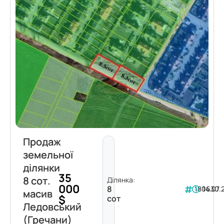
Продаж
земельної
ділянки
35
8 сот.
Ділянка:
000
8
180630
14.07.
масив
$
сот
Ледовський
(Гречани)