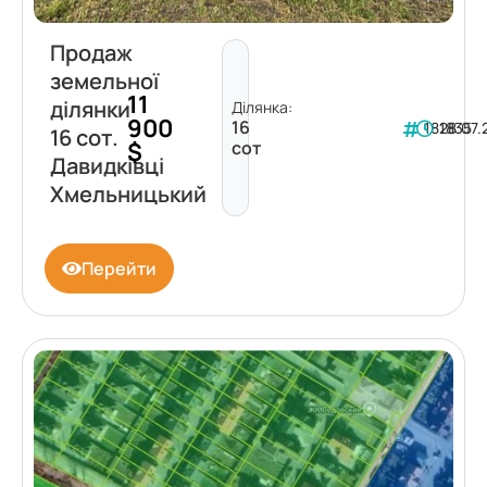
Продаж
земельної
11
ділянки
Ділянка:
900
16
181835
28.07
16 сот.
$
сот
Давидківці
Хмельницький
Перейти