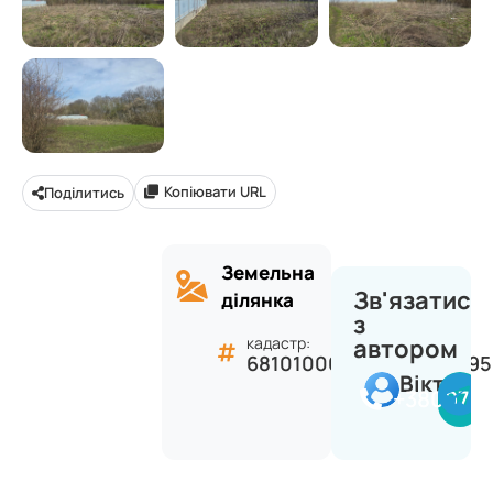
Копіювати URL
Поділитись
Земельна
Зв'язатися
ділянка
з
кадастр:
автором
6810100000:13:001:0495
Віктор
+380977