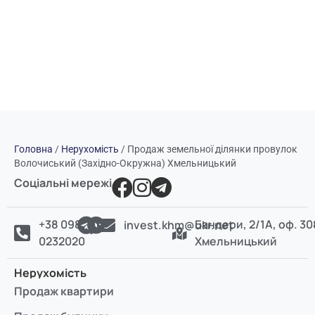
Головна
/
Нерухомість
/
Продаж земельної ділянки провулок
Волочиський (Західно-Окружна) Хмельницький
Соціальні мережі
+38 098
Бандери, 2/1А, оф. 30
invest.khm@ukr.net
0232020
Хмельницький
Нерухомість
Продаж квартири