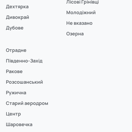
Лісові Грінівці
Дехтярка
Молодіжний
Дивокрай
Не вказано
Дубове
Озерна
Отрадне
Південно-Захід
Ракове
Розсошанський
Ружична
Старий аеродром
Центр
Шаровечка