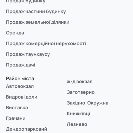
Продаж будинку
Продаж частини будинку
Продаж земельної ділянки
Оренда
Продаж комерційної нерухомості
Продаж таунхаусу
Продаж дачі
Район міста
ж-д вокзал
Автовокзал
Заготзерно
Видрові доли
Західно-Окружна
Виставка
Книжківці
Гречани
Лезнево
Дендропарковий