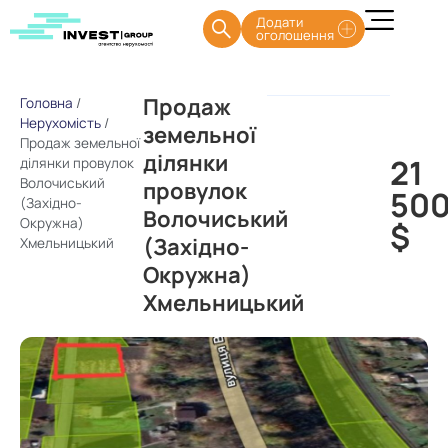
Додати
оголошення
Продаж
Головна
/
Нерухомість
/
земельної
Продаж земельної
ділянки
21
ділянки провулок
Волочиський
провулок
50
(Західно-
Волочиський
Окружна)
$
(Західно-
Хмельницький
Окружна)
Хмельницький