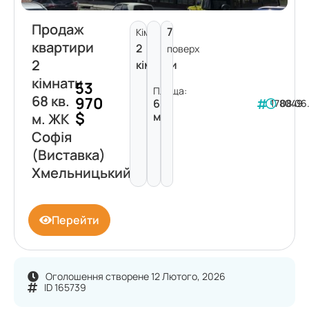
Продаж
7
Кімнат:
квартири
2
поверх
2
кімнати
кімнати
53
Площа:
68 кв.
970
68
178049
08.06
$
м²
м. ЖК
Софія
(Виставка)
Хмельницький
Перейти
Оголошення створене 12 Лютого, 2026
ID 165739