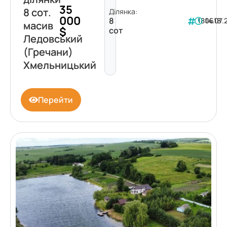
35
8 сот.
Ділянка:
000
8
180618
14.07.
масив
$
сот
Ледовський
(Гречани)
Хмельницький
Перейти