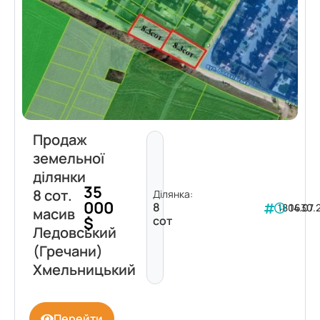
Продаж
земельної
ділянки
35
8 сот.
Ділянка:
000
8
180630
14.07.
масив
$
сот
Ледовський
(Гречани)
Хмельницький
Перейти