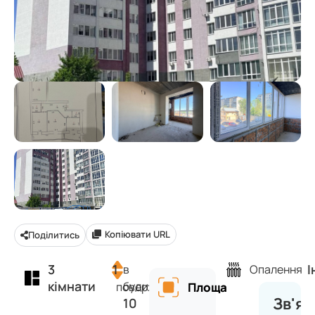
Копіювати URL
Поділитись
3
1
І
в
Опалення
кімнати
будинку
поверх
Площа
Зв'яз
10