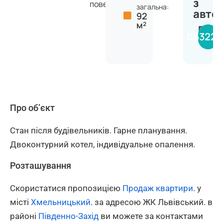
з
поверхів
загальна:
авто
92
м²
Вікт
063224
Про об’єкт
Стан після будівельників. Гарне планування.
Двоконтурний котел, індивідуальне опалення.
Розташування
Скористатися пропозицією
Продаж квартири
. у
місті
Хмельницький
. за адресою ЖК Львівський. в
районі
Південно-Захід
ви можете за контактами