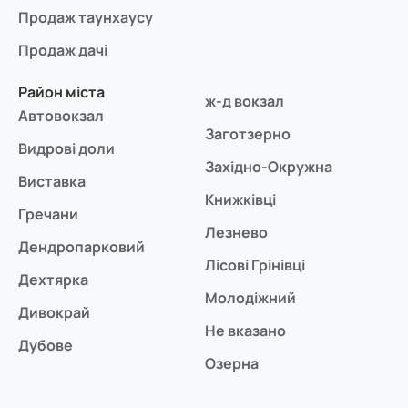
Продаж таунхаусу
Продаж дачі
Район міста
ж-д вокзал
Автовокзал
Заготзерно
Видрові доли
Західно-Окружна
Виставка
Книжківці
Гречани
Лезнево
Дендропарковий
Лісові Грінівці
Дехтярка
Молодіжний
Дивокрай
Не вказано
Дубове
Озерна