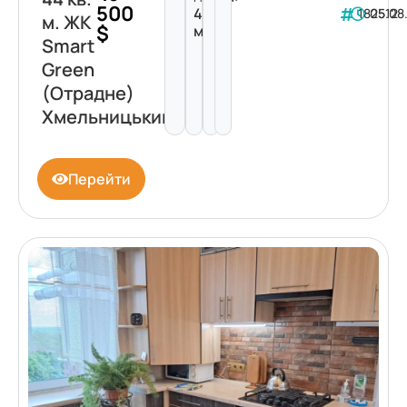
500
44
182512
05.08
м. ЖК
$
м²
Smart
Green
(Отрадне)
Хмельницький
Перейти