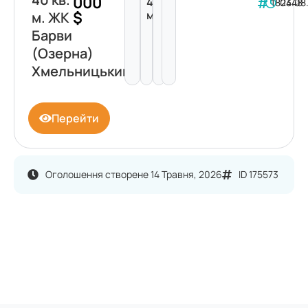
000
40
182348
04.08
$
м²
м. ЖК
Барви
(Озерна)
Хмельницький
Перейти
Оголошення створене 14 Травня, 2026
ID 175573