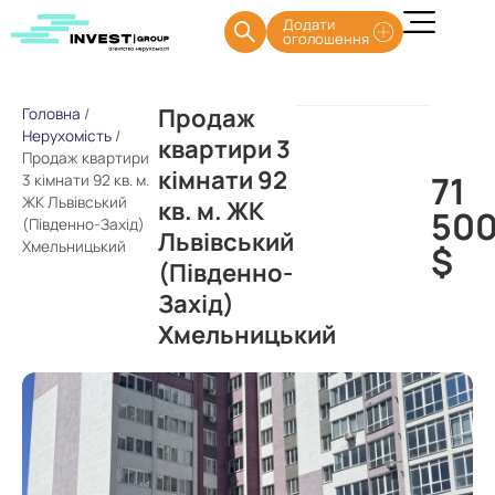
Додати
оголошення
Продаж
Головна
/
Нерухомість
/
квартири 3
Продаж квартири
кімнати 92
71
3 кімнати 92 кв. м.
ЖК Львівський
кв. м. ЖК
50
(Південно-Захід)
Львівський
Хмельницький
$
(Південно-
Захід)
Хмельницький