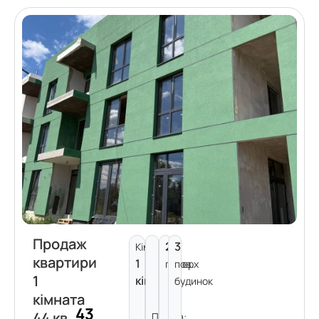
Продаж
2
3
Кімнат:
квартири
1
поверх
пов.
1
кімната
будинок
кімната
43
44 кв.
Площа: