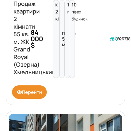
Продаж
10
10
Кімнат:
квартири
2
поверх
пов.
2
кімнати
будинок
кімнати
84
55 кв.
Площа:
000
55
182676
06.08
м. ЖК
$
м²
Grand
Royal
(Озерна)
Хмельницький
Перейти