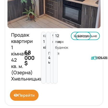
Продаж
9
12
Кімнат:
Індивідуальне
Цегла
квартири
1
поверх
пов.
1
кімната
будинок
68
кімната
Площа:
000
42
182446
05.08
42
$
м²
кв. м.
(Озерна)
Хмельницький
Перейти