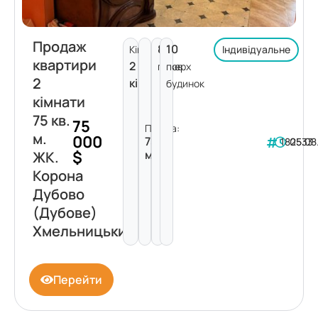
Продаж
8
10
Кімнат:
Індивідуальне
квартири
2
поверх
пов.
2
кімнати
будинок
кімнати
75 кв.
75
Площа:
м.
000
75
182533
05.08
$
м²
ЖК.
Корона
Дубово
(Дубове)
Хмельницький
Перейти