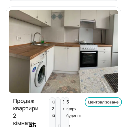
Продаж
3
5
Кімнат:
Централізоване
квартири
2
поверх
пов.
2
кімнати
будинок
кімнати
45
Площа: