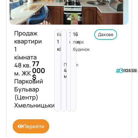
Продаж
7
16
Кімнат:
Дахове
квартири
1
поверх
пов.
1
кімната
будинок
кімната
77
48 кв.
Площа:
000
48
182356
04.08
м. ЖК
$
м²
Парковий
Бульвар
(Центр)
Хмельницький
Перейти