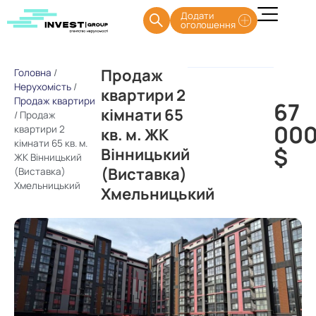
Додати
оголошення
Продаж
Головна
/
Нерухомість
/
квартири 2
Продаж квартири
67
кімнати 65
/
Продаж
00
квартири 2
кв. м. ЖК
кімнати 65 кв. м.
$
Вінницький
ЖК Вінницький
(Виставка)
(Виставка)
Хмельницький
Хмельницький