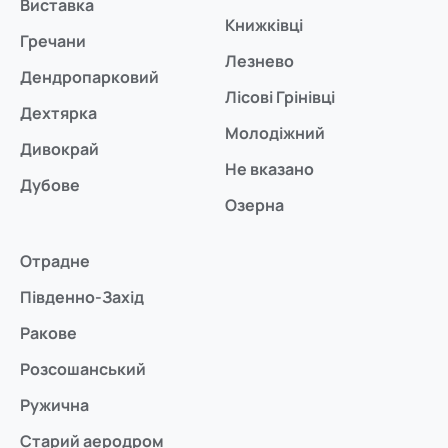
Виставка
Книжківці
Гречани
Лезнево
Дендропарковий
Лісові Грінівці
Дехтярка
Молодіжний
Дивокрай
Не вказано
Дубове
Озерна
Отрадне
Південно-Захід
Ракове
Розсошанський
Ружична
Старий аеродром