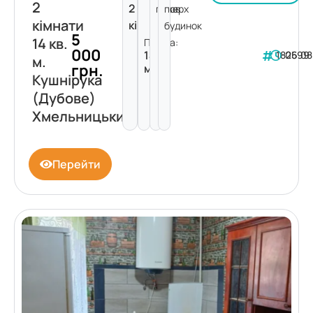
2
2
поверх
пов.
кімнати
кімнати
будинок
5
14 кв.
Площа:
000
14
182599
06.08
м.
грн.
м²
Кушнірука
(Дубове)
Хмельницький
Перейти