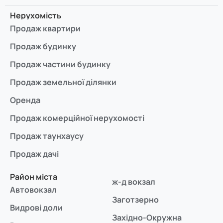
Нерухомість
Продаж квартири
Продаж будинку
Продаж частини будинку
Продаж земельної ділянки
Оренда
Продаж комерційної нерухомості
Продаж таунхаусу
Продаж дачі
Район міста
ж-д вокзал
Автовокзал
Заготзерно
Видрові доли
Західно-Окружна