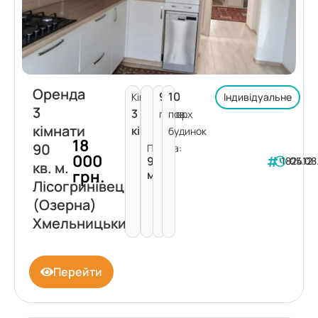
Оренда
9
10
Кімнат:
Індивідуальне
3
3
поверх
пов.
кімнати
кімнати
будинок
18
90
Площа:
000
90
182412
05.08
кв. м.
грн.
м²
Лісогринівецька
(Озерна)
Хмельницький
Перейти