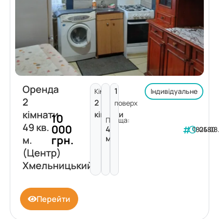
Оренда
1
Кімнат:
Індивідуальне
2
2
поверх
кімнати
кімнати
10
Площа:
49 кв.
000
49
182480
05.08
грн.
м²
м.
(Центр)
Хмельницький
Перейти