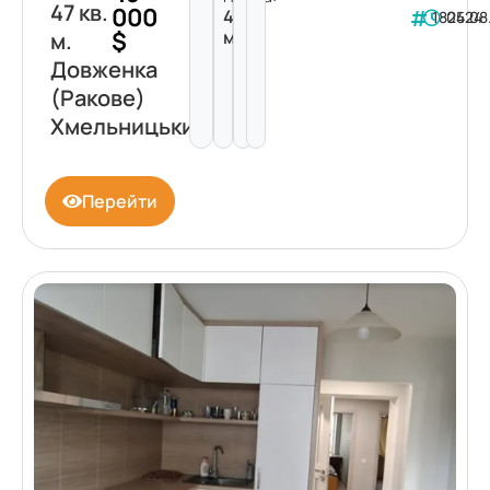
47 кв.
000
47
182424
05.08
$
м²
м.
Довженка
(Ракове)
Хмельницький
Перейти