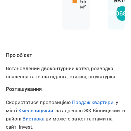
авто
65
м²
Анас
+380681
Про об’єкт
Встановлений двоконтурний котел, розводка
опалення та тепла підлога, стяжка, штукатурка
Розташування
Скористатися пропозицією
Продаж квартири
. у
місті
Хмельницький
. за адресою ЖК Вінницький. в
районі
Виставка
ви можете за контактами на
сайті Invest.