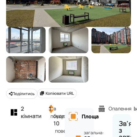
Копіювати URL
Поділитись
2
1
І
в
Опалення
кімнати
будинку
поверх
Площа
Зв'яз
10
з
поверхів
загальна: